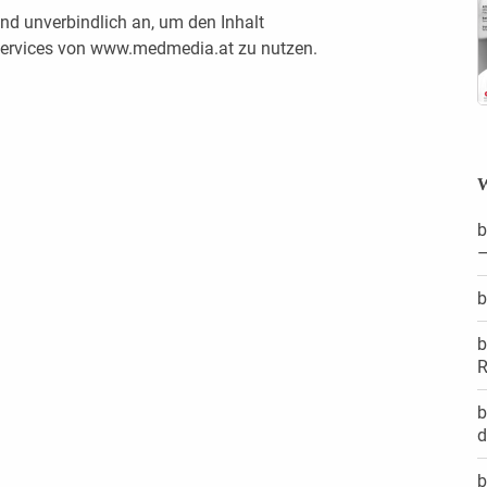
nd unverbindlich an, um den Inhalt
 Services von www.medmedia.at zu nutzen.
W
b
–
b
b
R
b
d
b