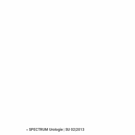
« SPECTRUM Urologie
|
SU 02|2013