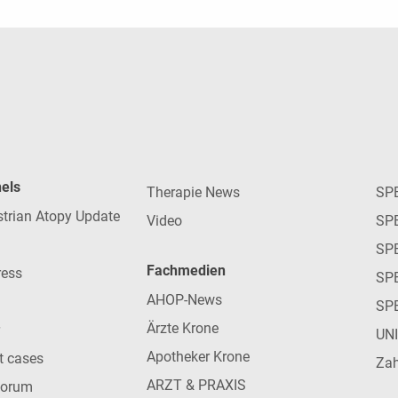
nels
Therapie News
SP
strian Atopy Update
Video
SP
SP
Fachmedien
ress
SPE
AHOP-News
SP
Ärzte Krone
UN
Apotheker Krone
nt cases
Zah
ARZT & PRAXIS
forum