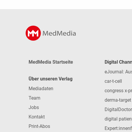
MedMedia Startseite
Digital Chan
eJournal: Au
Über unseren Verlag
car-t-cell
Mediadaten
congress x-p
Team
derma-target
Jobs
DigitalDoctor
Kontakt
digital patie
Print-Abos
Expert:innen