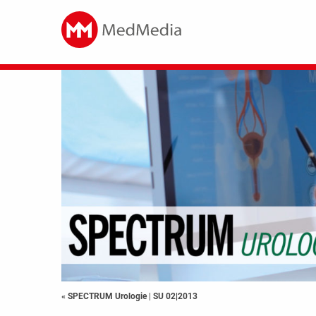
« SPECTRUM Urologie
|
SU 02|2013