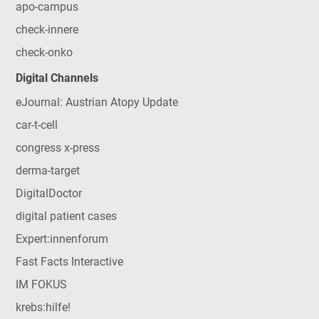
apo-campus
check-innere
check-onko
Digital Channels
eJournal: Austrian Atopy Update
car-t-cell
congress x-press
derma-target
DigitalDoctor
digital patient cases
Expert:innenforum
Fast Facts Interactive
IM FOKUS
krebs:hilfe!