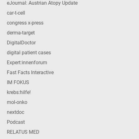
eJournal: Austrian Atopy Update
car-t-cell
congress x-press
derma-target
DigitalDoctor
digital patient cases
Expert:innenforum
Fast Facts Interactive
IM FOKUS
krebs:hilfe!
mol-onko
nextdoc
Podcast
RELATUS MED