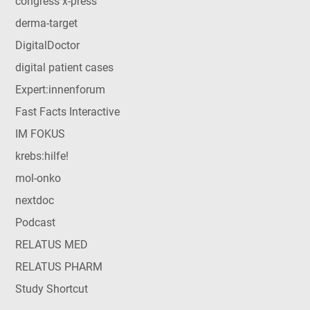
congress x-press
derma-target
DigitalDoctor
digital patient cases
Expert:innenforum
Fast Facts Interactive
IM FOKUS
krebs:hilfe!
mol-onko
nextdoc
Podcast
RELATUS MED
RELATUS PHARM
Study Shortcut