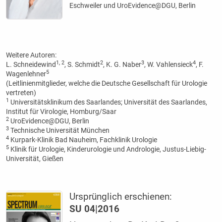
Eschweiler und UroEvidence@DGU, Berlin
Weitere Autoren:
1, 2
2
3
4
L. Schneidewind
, S. Schmidt
, K. G. Naber
, W. Vahlensieck
, F.
5
Wagenlehner
(Leitlinienmitglieder, welche die Deutsche Gesellschaft für Urologie
vertreten)
1
Universitätsklinikum des Saarlandes; Universität des Saarlandes,
Institut für Virologie, Homburg/Saar
2
UroEvidence@DGU, Berlin
3
Technische Universität München
4
Kurpark-Klinik Bad Nauheim, Fachklinik Urologie
5
Klinik für Urologie, Kinderurologie und Andrologie, Justus-Liebig-
Universität, Gießen
Ursprünglich erschienen:
SU 04|2016