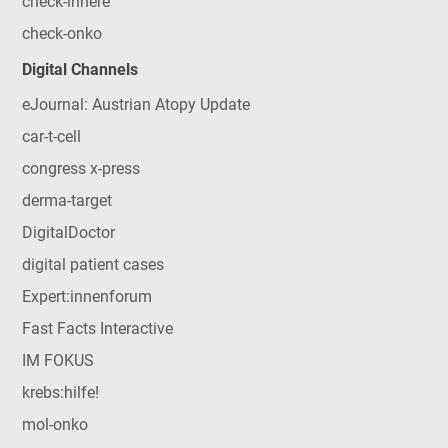
check-innere
check-onko
Digital Channels
eJournal: Austrian Atopy Update
car-t-cell
congress x-press
derma-target
DigitalDoctor
digital patient cases
Expert:innenforum
Fast Facts Interactive
IM FOKUS
krebs:hilfe!
mol-onko