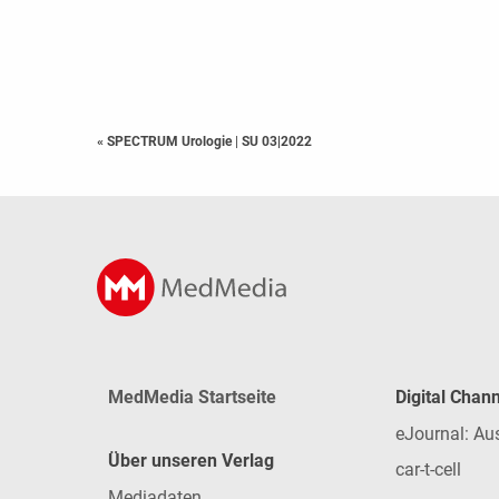
« SPECTRUM Urologie
|
SU 03|2022
MedMedia Startseite
Digital Chan
eJournal: Au
Über unseren Verlag
car-t-cell
Mediadaten