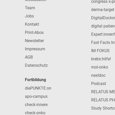
congress x-p
Team
derma-target
Jobs
DigitalDoctor
Kontakt
digital patie
Print-Abos
Expert:innen
Newsletter
Fast Facts In
Impressum
IM FOKUS
AGB
krebs:hilfe!
Datenschutz
mol-onko
nextdoc
Fortbildung
Podcast
diePUNKTE:on
RELATUS M
apo-campus
RELATUS P
check-innere
Study Shortc
check-onko