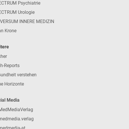
CTRUM Psychiatrie
ECTRUM Urologie
IVERSUM INNERE MEDIZIN
n Krone
tere
her
h-Reports
undheit verstehen
e Horizonte
ial Media
MedMediaVerlag
medmedia.verlag
medmedia-at