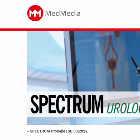
« SPECTRUM Urologie
|
SU 03|2022