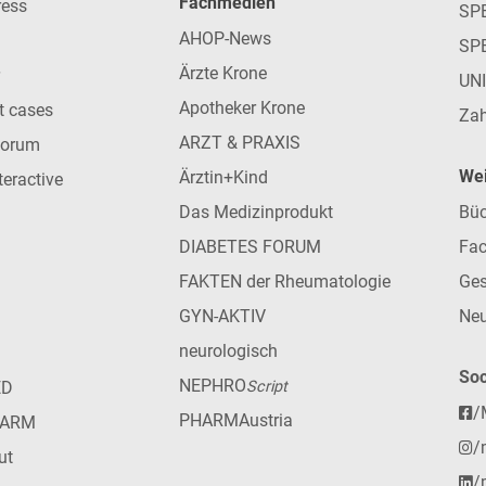
Fachmedien
ress
SPE
AHOP-News
SP
Ärzte Krone
UN
Apotheker Krone
nt cases
Zah
ARZT & PRAXIS
forum
Wei
Ärztin+Kind
teractive
Das Medizinprodukt
Büc
DIABETES FORUM
Fac
FAKTEN der Rheumatologie
Ges
GYN-AKTIV
Neu
neurologisch
Soc
NEPHRO
ED
Script
/
PHARMAustria
HARM
/
ut
/