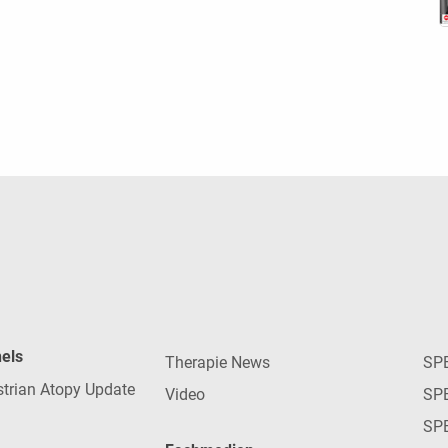
nels
Therapie News
SP
strian Atopy Update
Video
SP
SP