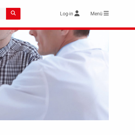
Log-in
Menü