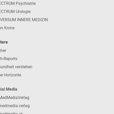
CTRUM Psychiatrie
ECTRUM Urologie
IVERSUM INNERE MEDIZIN
n Krone
tere
her
h-Reports
undheit verstehen
e Horizonte
ial Media
MedMediaVerlag
medmedia.verlag
medmedia-at