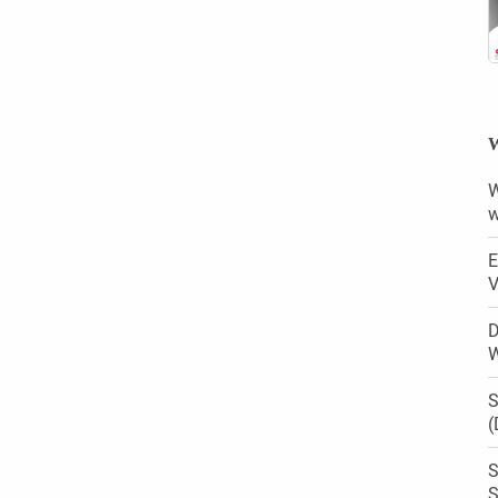
W
W
w
E
V
D
W
S
(
S
S