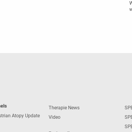
W
w
nels
Therapie News
SP
strian Atopy Update
Video
SP
SP