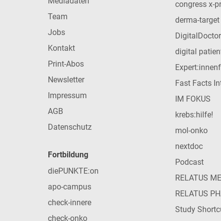
Mediadaten
congress x-p
Team
derma-target
Jobs
DigitalDoctor
Kontakt
digital patie
Print-Abos
Expert:innen
Newsletter
Fast Facts In
Impressum
IM FOKUS
AGB
krebs:hilfe!
Datenschutz
mol-onko
nextdoc
Fortbildung
Podcast
diePUNKTE:on
RELATUS M
apo-campus
RELATUS P
check-innere
Study Shortc
check-onko