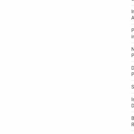
I
A
P
i
N
P
D
P
S
I
D
B
R