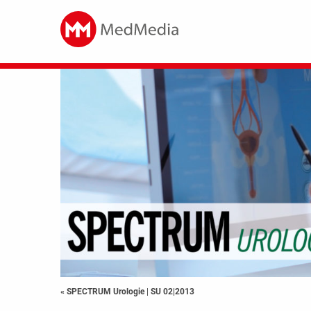
« SPECTRUM Urologie
|
SU 02|2013