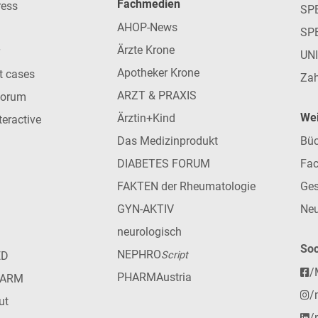
Fachmedien
ress
SPE
AHOP-News
SP
Ärzte Krone
UN
Apotheker Krone
nt cases
Zah
ARZT & PRAXIS
forum
Wei
Ärztin+Kind
teractive
Das Medizinprodukt
Büc
DIABETES FORUM
Fac
FAKTEN der Rheumatologie
Ges
GYN-AKTIV
Neu
neurologisch
Soc
NEPHRO
ED
Script
/
PHARMAustria
HARM
/
ut
/