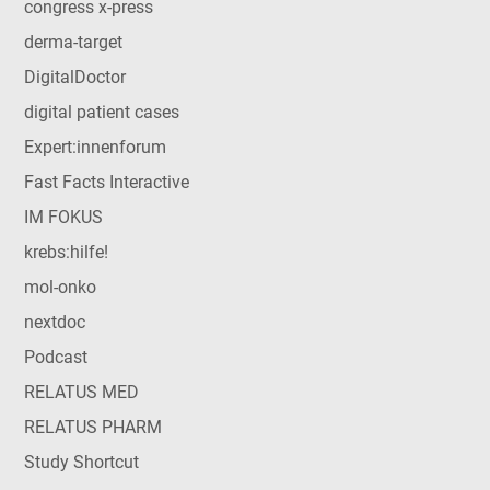
congress x-press
derma-target
DigitalDoctor
digital patient cases
Expert:innenforum
Fast Facts Interactive
IM FOKUS
krebs:hilfe!
mol-onko
nextdoc
Podcast
RELATUS MED
RELATUS PHARM
Study Shortcut