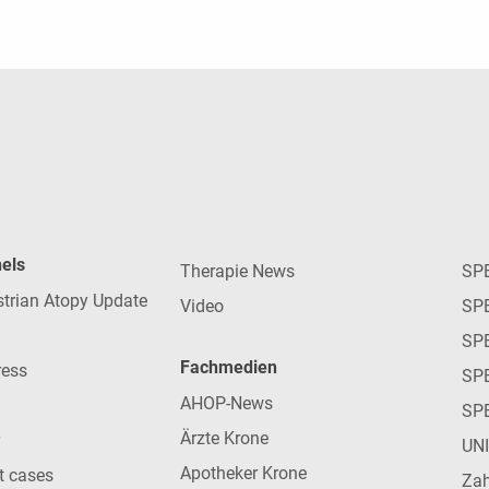
nels
Therapie News
SP
strian Atopy Update
Video
SP
SP
Fachmedien
ress
SPE
AHOP-News
SP
Ärzte Krone
UN
Apotheker Krone
nt cases
Zah