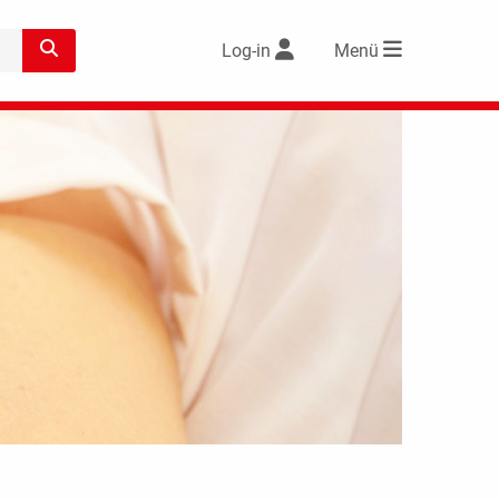
Log-in
Menü