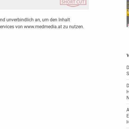
nd unverbindlich an, um den Inhalt
 Services von www.medmedia.at zu nutzen.
W
D
S
D
H
N
A
E
H