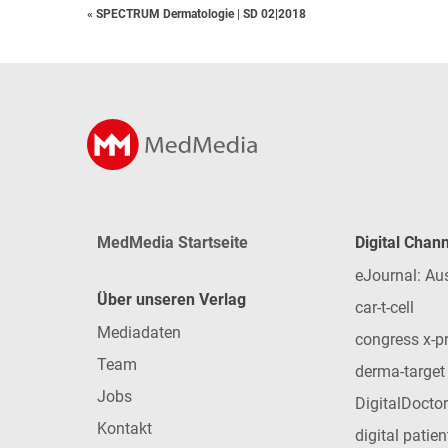
« SPECTRUM Dermatologie
|
SD 02|2018
MedMedia Startseite
Digital Chan
eJournal: Au
Über unseren Verlag
car-t-cell
Mediadaten
congress x-p
Team
derma-target
Jobs
DigitalDoctor
Kontakt
digital patie