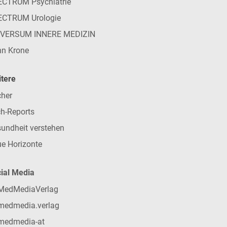
CTRUM Psychiatrie
ECTRUM Urologie
IVERSUM INNERE MEDIZIN
n Krone
tere
her
h-Reports
undheit verstehen
e Horizonte
ial Media
MedMediaVerlag
medmedia.verlag
medmedia-at