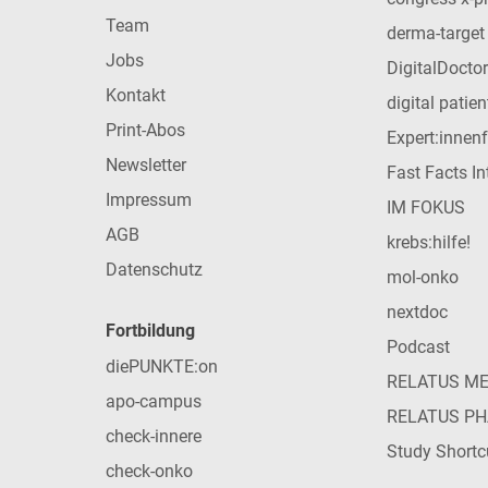
Team
derma-target
Jobs
DigitalDoctor
Kontakt
digital patie
Print-Abos
Expert:innen
Newsletter
Fast Facts In
Impressum
IM FOKUS
AGB
krebs:hilfe!
Datenschutz
mol-onko
nextdoc
Fortbildung
Podcast
diePUNKTE:on
RELATUS M
apo-campus
RELATUS P
check-innere
Study Shortc
check-onko