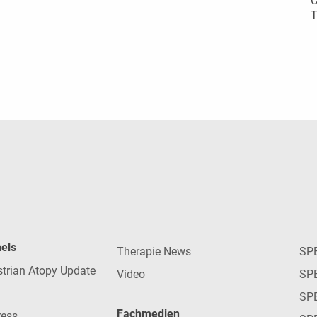
C
T
nels
Therapie News
SP
strian Atopy Update
Video
SP
SP
Fachmedien
ress