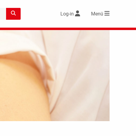
Log-in
Menü