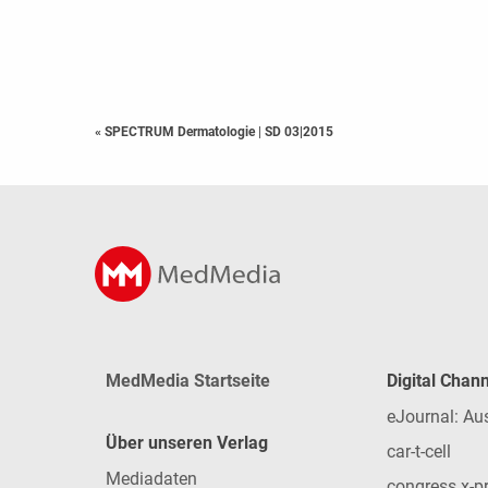
« SPECTRUM Dermatologie
|
SD 03|2015
MedMedia Startseite
Digital Chan
eJournal: Au
Über unseren Verlag
car-t-cell
Mediadaten
congress x-p