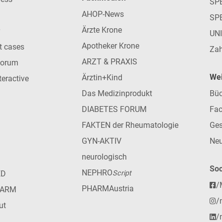
SPE
AHOP-News
SP
Ärzte Krone
UN
Apotheker Krone
nt cases
Zah
ARZT & PRAXIS
forum
Wei
Ärztin+Kind
teractive
Das Medizinprodukt
Büc
DIABETES FORUM
Fac
FAKTEN der Rheumatologie
Ges
GYN-AKTIV
Neu
neurologisch
Soc
NEPHRO
ED
Script
/
PHARMAustria
HARM
/
ut
/