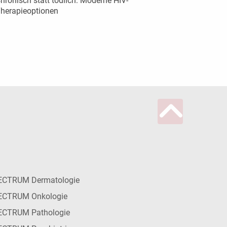
hronisch statt tödlich: Moderne HIV-
herapieoptionen
ECTRUM Dermatologie
ECTRUM Onkologie
ECTRUM Pathologie