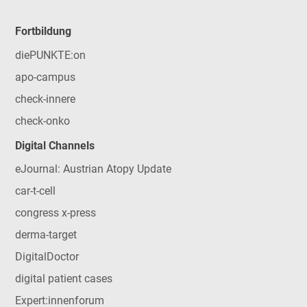
Fortbildung
diePUNKTE:on
apo-campus
check-innere
check-onko
Digital Channels
eJournal: Austrian Atopy Update
car-t-cell
congress x-press
derma-target
DigitalDoctor
digital patient cases
Expert:innenforum