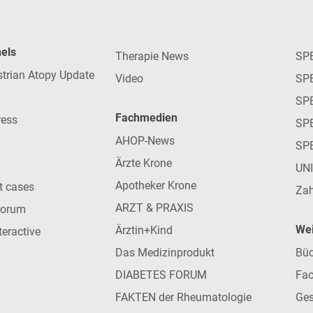
nels
Therapie News
SP
strian Atopy Update
Video
SP
SP
Fachmedien
ress
SPE
AHOP-News
SP
Ärzte Krone
UN
Apotheker Krone
nt cases
Zah
ARZT & PRAXIS
forum
Wei
Ärztin+Kind
teractive
Das Medizinprodukt
Büc
DIABETES FORUM
Fac
FAKTEN der Rheumatologie
Ges