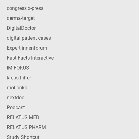
congress x-press
derma-target
DigitalDoctor
digital patient cases
Expert:innenforum
Fast Facts Interactive
IM FOKUS
krebs:hilfe!
mol-onko
nextdoc
Podcast
RELATUS MED
RELATUS PHARM
Study Shortcut