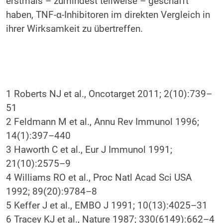
erstmals – zumindest teilweise – geschafft
haben, TNF-α-Inhibitoren im direkten Vergleich in
ihrer Wirksamkeit zu übertreffen.
1 Roberts NJ et al., Oncotarget 2011; 2(10):739–
51
2 Feldmann M et al., Annu Rev Immunol 1996;
14(1):397–440
3 Haworth C et al., Eur J Immunol 1991;
21(10):2575–9
4 Williams RO et al., Proc Natl Acad Sci USA
1992; 89(20):9784–8
5 Keffer J et al., EMBO J 1991; 10(13):4025–31
6 Tracey KJ et al., Nature 1987; 330(6149):662–4