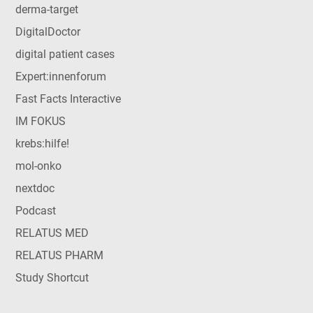
derma-target
DigitalDoctor
digital patient cases
Expert:innenforum
Fast Facts Interactive
IM FOKUS
krebs:hilfe!
mol-onko
nextdoc
Podcast
RELATUS MED
RELATUS PHARM
Study Shortcut