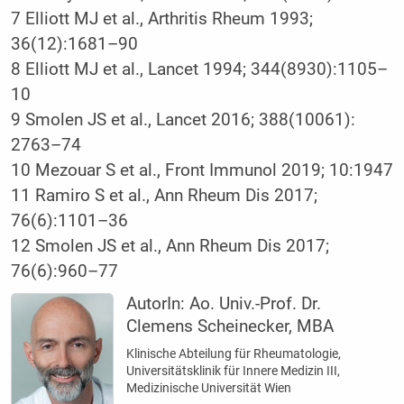
7 Elliott MJ et al., Arthritis Rheum 1993;
36(12):1681–90
8 Elliott MJ et al., Lancet 1994; 344(8930):1105–
10
9 Smolen JS et al., Lancet 2016; 388(10061):
2763–74
10 Mezouar S et al., Front Immunol 2019; 10:1947
11 Ramiro S et al., Ann Rheum Dis 2017;
76(6):1101–36
12 Smolen JS et al., Ann Rheum Dis 2017;
76(6):960–77
AutorIn:
Ao. Univ.-Prof. Dr.
Clemens Scheinecker, MBA
Klinische Abteilung für Rheumatologie,
Universitätsklinik für Innere Medizin III,
Medizinische Universität Wien