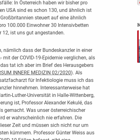
fälle: In Österreich haben wir bisher pro
en USA sind es schon 130, und ähnlich ist
. Großbritannien steuert auf eine ähnlich
 pro 100.000 Einwohner 30 Intensivbetten
K
r 12, ist uns gut angestanden.
en, nämlich dass der Bundeskanzler in einer
a- mit der COVID-19-Epidemie verglichen, als
das tat ich aber im Brief des Herausgebers
RSUM INNERE MEDIZIN 02/2020
). Als
satzfacharzt für Infektiologie muss ich das
anzler hinnehmen. Interessanterweise hat
rtin-Luther-Universität in Halle-Wittenberg,
erung ist, Professor Alexander Kekulé, das
lls gemacht. Was unser österreichischer
rd er wahrscheinlich nie erfahren. Die
 dieser Zeit und müssen sich nicht nur um
isten kümmern. Professor Günter Weiss aus