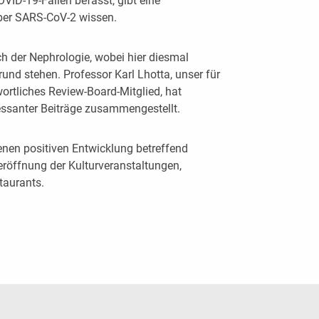
OVID-19-Fällen befasst, gibt eine
er SARS-CoV-2 wissen.
h der Nephrologie, wobei hier diesmal
nd stehen. Professor Karl Lhotta, unser für
ortliches Review-Board-Mitglied, hat
essanter Beiträge zusammengestellt.
enen positiven Entwicklung betreffend
röffnung der Kulturveranstaltungen,
taurants.