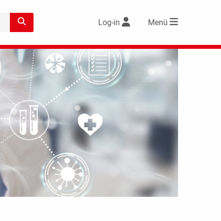
Log-in
Menü