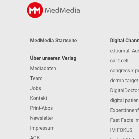
MedMedia Startseite
Digital Chan
eJournal: Au
Über unseren Verlag
car-t-cell
Mediadaten
congress x-p
Team
derma-target
Jobs
DigitalDoctor
Kontakt
digital patie
Print-Abos
Expert:innen
Newsletter
Fast Facts In
Impressum
IM FOKUS
AGB