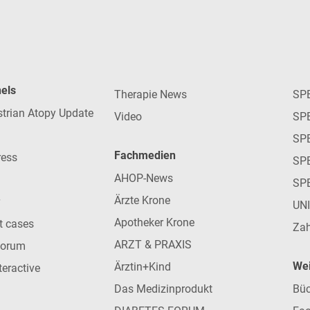
nels
Therapie News
SP
strian Atopy Update
Video
SP
SP
Fachmedien
ress
SPE
AHOP-News
SP
Ärzte Krone
UN
Apotheker Krone
nt cases
Zah
ARZT & PRAXIS
forum
Wei
Ärztin+Kind
teractive
Das Medizinprodukt
Büc