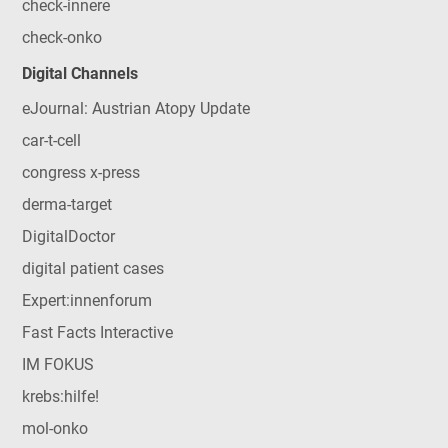
check-innere
check-onko
Digital Channels
eJournal: Austrian Atopy Update
car-t-cell
congress x-press
derma-target
DigitalDoctor
digital patient cases
Expert:innenforum
Fast Facts Interactive
IM FOKUS
krebs:hilfe!
mol-onko