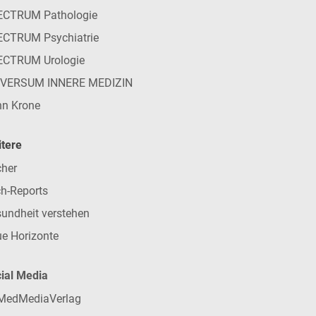
ECTRUM Pathologie
CTRUM Psychiatrie
ECTRUM Urologie
IVERSUM INNERE MEDIZIN
n Krone
tere
her
h-Reports
undheit verstehen
e Horizonte
ial Media
MedMediaVerlag