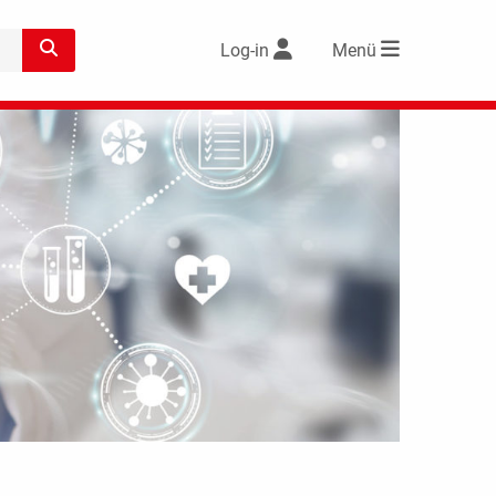
Log-in
Menü