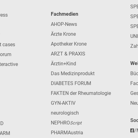
SP
Fachmedien
ress
SPE
AHOP-News
SP
Ärzte Krone
UN
Apotheker Krone
nt cases
Zah
ARZT & PRAXIS
forum
Wei
Ärztin+Kind
teractive
Das Medizinprodukt
Büc
DIABETES FORUM
Fac
FAKTEN der Rheumatologie
Ges
GYN-AKTIV
Neu
neurologisch
Soc
NEPHRO
ED
Script
/
PHARMAustria
HARM