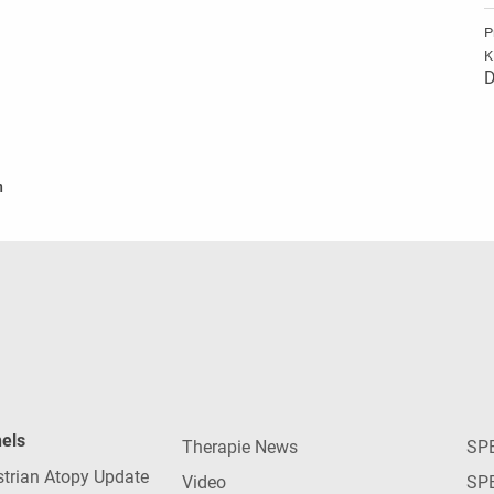
P
K
D
n
nels
Therapie News
SP
strian Atopy Update
Video
SP