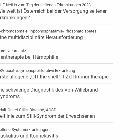
HF-NetUp zum Tag der seltenen Erkrankungen 2023
ie weit ist Österreich bei der Versorgung seltener
rkrankungen?
-chromosomale Hypophosphatämie/Phosphatdiabetes:
ine multidisziplinäre Herausforderung
urativer Ansatz
entherapie bei Hämophilie
BV-positive lymphoproliferative Erkrankung
rste allogene „Off the shelf“-T-Zell-Immuntherapie
ie schwierige Diagnostik des Von-Willebrand-
yndroms
dult-Onset Still’s Disease, AOSD
eitlinie zum Still-Syndrom der Erwachsenen
eltene Systemerkrankungen
askulitis und Konnektivitis