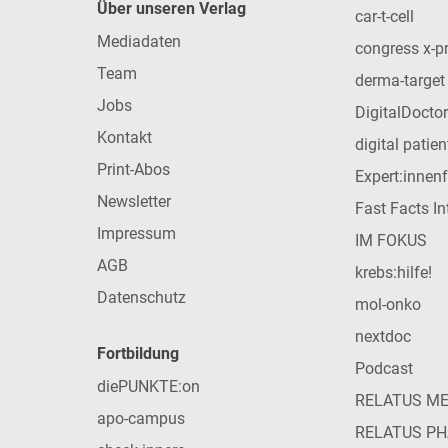
Über unseren Verlag
car-t-cell
Mediadaten
congress x-p
Team
derma-target
Jobs
DigitalDoctor
Kontakt
digital patie
Print-Abos
Expert:innen
Newsletter
Fast Facts In
Impressum
IM FOKUS
AGB
krebs:hilfe!
Datenschutz
mol-onko
nextdoc
Fortbildung
Podcast
diePUNKTE:on
RELATUS M
apo-campus
RELATUS P