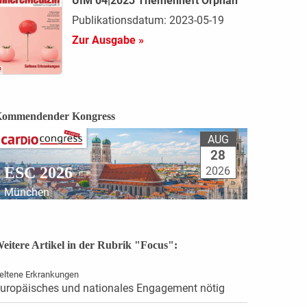
UIM 04|2023 Themenheft Orphan
Publikationsdatum: 2023-05-19
Zur Ausgabe »
ommendender Kongress
AUG
28
ESC 2026
2026
München
eitere Artikel in der Rubrik "Focus":
eltene Erkrankungen
uropäisches und nationales Engagement nötig