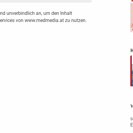
nd unverbindlich an, um den Inhalt
 Services von www.medmedia.at zu nutzen.
K
W
S
E