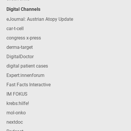
Digital Channels
eJournal: Austrian Atopy Update
car-t-cell
congress x-press
derma-target
DigitalDoctor
digital patient cases
Expert:innenforum
Fast Facts Interactive
IM FOKUS
krebs:hilfe!
mol-onko
nextdoc