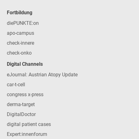
Fortbildung
diePUNKTE:on
apo-campus
check-innere
check-onko
Digital Channels
eJournal: Austrian Atopy Update
car-t-cell
congress x-press
derma-target
DigitalDoctor
digital patient cases
Expert:innenforum