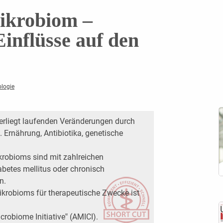
ikrobiom –
Einflüsse auf den
ologie
rliegt laufenden Veränderungen durch
. Ernährung, Antibiotika, genetische
robioms sind mit zahlreichen
iabetes mellitus oder chronisch
n.
ikrobioms für therapeutische Zwecke ist
robiome Initiative‟ (AMICI).