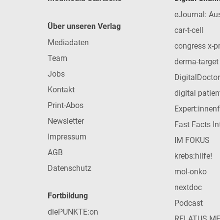
eJournal: Au
Über unseren Verlag
car-t-cell
Mediadaten
congress x-p
Team
derma-target
Jobs
DigitalDoctor
Kontakt
digital patie
Print-Abos
Expert:innen
Newsletter
Fast Facts In
Impressum
IM FOKUS
AGB
krebs:hilfe!
Datenschutz
mol-onko
nextdoc
Fortbildung
Podcast
diePUNKTE:on
RELATUS M