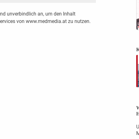
nd unverbindlich an, um den Inhalt
 Services von www.medmedia.at zu nutzen.
K
W
H
U
M