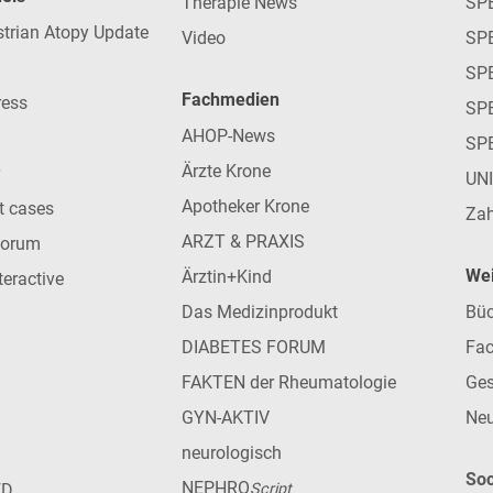
Therapie News
SP
strian Atopy Update
Video
SP
SP
Fachmedien
ress
SPE
AHOP-News
SP
Ärzte Krone
UN
Apotheker Krone
nt cases
Zah
ARZT & PRAXIS
forum
Wei
Ärztin+Kind
teractive
Das Medizinprodukt
Büc
DIABETES FORUM
Fac
FAKTEN der Rheumatologie
Ges
GYN-AKTIV
Neu
neurologisch
Soc
NEPHRO
ED
Script