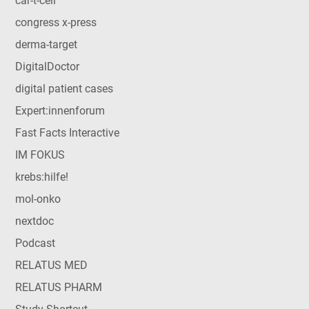
car-t-cell
congress x-press
derma-target
DigitalDoctor
digital patient cases
Expert:innenforum
Fast Facts Interactive
IM FOKUS
krebs:hilfe!
mol-onko
nextdoc
Podcast
RELATUS MED
RELATUS PHARM