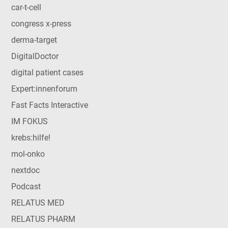
car-t-cell
congress x-press
derma-target
DigitalDoctor
digital patient cases
Expert:innenforum
Fast Facts Interactive
IM FOKUS
krebs:hilfe!
mol-onko
nextdoc
Podcast
RELATUS MED
RELATUS PHARM