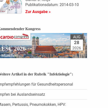
Publikationsdatum: 2014-03-10
Zur Ausgabe »
ommendender Kongress
AUG
28
ESC 2026
2026
München
eitere Artikel in der Rubrik "Infektiologie":
mpfempfehlungen für Gesundheitspersonal
mpfen bei Auslandseinsatz
asern, Pertussis, Pneumokokken, HPV: