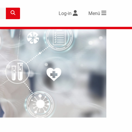
Log-in
Menü