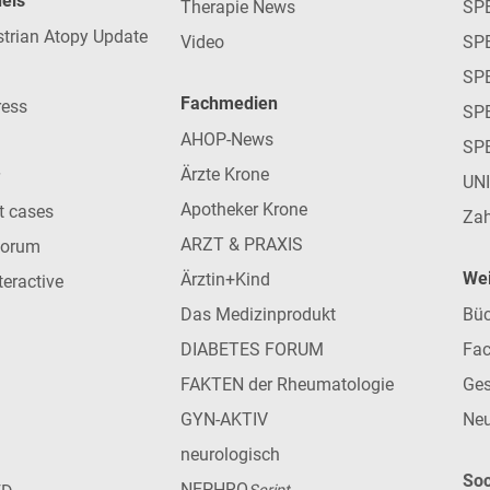
nels
Therapie News
SP
strian Atopy Update
Video
SP
SP
Fachmedien
ress
SPE
AHOP-News
SP
Ärzte Krone
UN
Apotheker Krone
nt cases
Zah
ARZT & PRAXIS
forum
Wei
Ärztin+Kind
teractive
Das Medizinprodukt
Büc
DIABETES FORUM
Fac
FAKTEN der Rheumatologie
Ges
GYN-AKTIV
Neu
neurologisch
Soc
NEPHRO