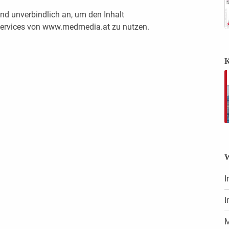
nd unverbindlich an, um den Inhalt
 Services von www.medmedia.at zu nutzen.
K
W
I
I
M