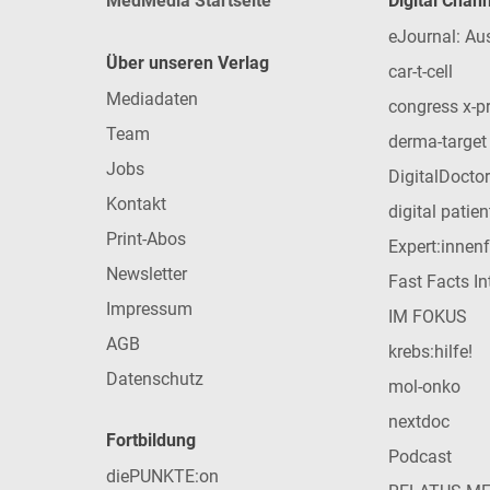
MedMedia Startseite
Digital Chan
eJournal: Au
Über unseren Verlag
car-t-cell
Mediadaten
congress x-p
Team
derma-target
Jobs
DigitalDoctor
Kontakt
digital patie
Print-Abos
Expert:innen
Newsletter
Fast Facts In
Impressum
IM FOKUS
AGB
krebs:hilfe!
Datenschutz
mol-onko
nextdoc
Fortbildung
Podcast
diePUNKTE:on