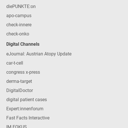
diePUNKTE:on
apo-campus
check-innere
check-onko
Digital Channels
eJournal: Austrian Atopy Update
car-t-cell
congress x-press
derma-target
DigitalDoctor
digital patient cases
Expert:innenforum
Fast Facts Interactive
IM FOKUS