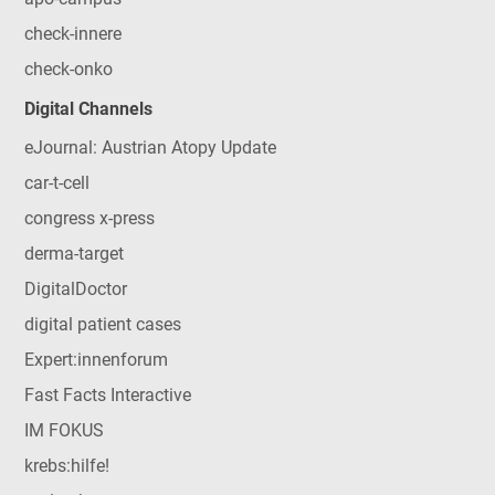
check-innere
check-onko
Digital Channels
eJournal: Austrian Atopy Update
car-t-cell
congress x-press
derma-target
DigitalDoctor
digital patient cases
Expert:innenforum
Fast Facts Interactive
IM FOKUS
krebs:hilfe!