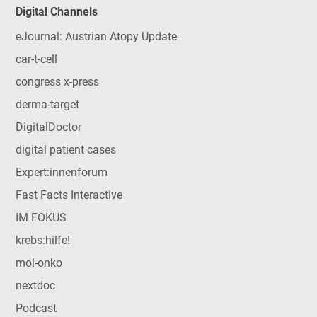
Digital Channels
eJournal: Austrian Atopy Update
car-t-cell
congress x-press
derma-target
DigitalDoctor
digital patient cases
Expert:innenforum
Fast Facts Interactive
IM FOKUS
krebs:hilfe!
mol-onko
nextdoc
Podcast