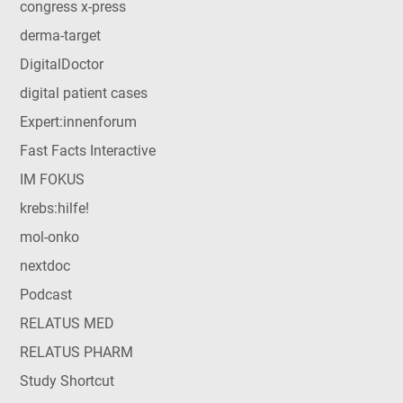
congress x-press
derma-target
DigitalDoctor
digital patient cases
Expert:innenforum
Fast Facts Interactive
IM FOKUS
krebs:hilfe!
mol-onko
nextdoc
Podcast
RELATUS MED
RELATUS PHARM
Study Shortcut