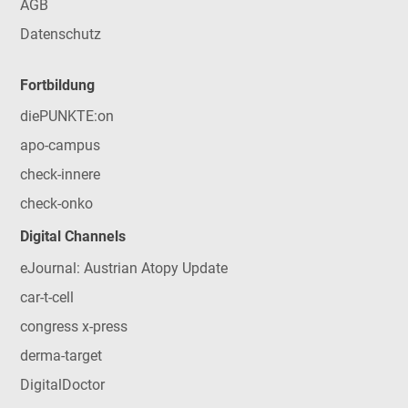
AGB
Datenschutz
Fortbildung
diePUNKTE:on
apo-campus
check-innere
check-onko
Digital Channels
eJournal: Austrian Atopy Update
car-t-cell
congress x-press
derma-target
DigitalDoctor