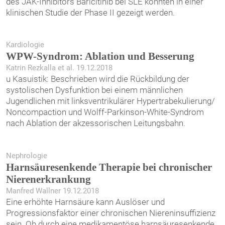
des JAK-Inhibitors Baricitinib bei SLE konnten in einer
klinischen Studie der Phase II gezeigt werden.
Kardiologie
WPW-Syndrom: Ablation und Besserung
Katrin Rezkalla et al. 19.12.2018
u Kasuistik: Beschrieben wird die Rückbildung der
systolischen Dysfunktion bei einem männlichen
Jugendlichen mit linksventrikulärer Hypertrabekulierung/
Noncompaction und Wolff-Parkinson-White-Syndrom
nach Ablation der akzessorischen Leitungsbahn.
Nephrologie
Harnsäuresenkende Therapie bei chronischer
Nierenerkrankung
Manfred Wallner 19.12.2018
Eine erhöhte Harnsäure kann Auslöser und
Progressionsfaktor einer chronischen Niereninsuffizienz
sein. Ob durch eine medikamentöse harnsäuresenkende