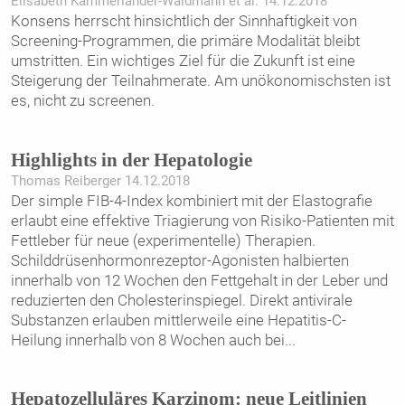
Elisabeth Kammerlander-Waldmann et al. 14.12.2018
Konsens herrscht hinsichtlich der Sinnhaftigkeit von
Screening-Programmen, die primäre Modalität bleibt
umstritten. Ein wichtiges Ziel für die Zukunft ist eine
Steigerung der Teilnahmerate. Am unökonomischsten ist
es, nicht zu screenen.
Highlights in der Hepatologie
Thomas Reiberger 14.12.2018
Der simple FIB-4-Index kombiniert mit der Elastografie
erlaubt eine effektive Triagierung von Risiko-Patienten mit
Fettleber für neue (experimentelle) Therapien.
Schilddrüsenhormonrezeptor-Agonisten halbierten
innerhalb von 12 Wochen den Fettgehalt in der Leber und
reduzierten den Cholesterinspiegel. Direkt antivirale
Substanzen erlauben mittlerweile eine Hepatitis-C-
Heilung innerhalb von 8 Wochen auch bei
...
Hepatozelluläres Karzinom: neue Leitlinien