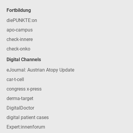
Fortbildung
diePUNKTE:on
apo-campus
check-innere
check-onko
Digital Channels
eJournal: Austrian Atopy Update
car-t-cell
congress x-press
derma-target
DigitalDoctor
digital patient cases
Expert:innenforum