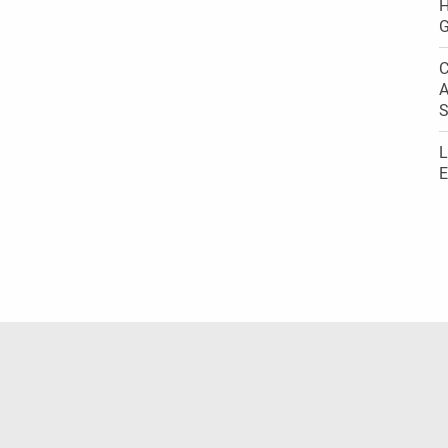
H
G
C
A
S
L
E