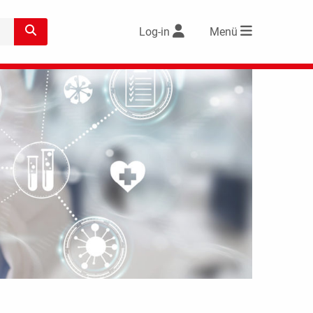
Log-in
Menü