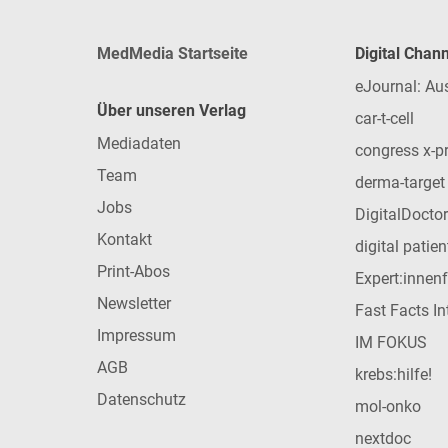
MedMedia Startseite
Digital Chan
eJournal: Au
Über unseren Verlag
car-t-cell
Mediadaten
congress x-p
Team
derma-target
Jobs
DigitalDoctor
Kontakt
digital patie
Print-Abos
Expert:innen
Newsletter
Fast Facts In
Impressum
IM FOKUS
AGB
krebs:hilfe!
Datenschutz
mol-onko
nextdoc