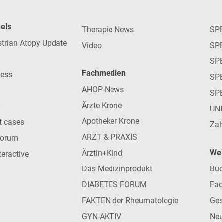
nels
Therapie News
SP
strian Atopy Update
Video
SP
SP
Fachmedien
ress
SPE
AHOP-News
SP
Ärzte Krone
UN
Apotheker Krone
nt cases
Zah
ARZT & PRAXIS
forum
Wei
Ärztin+Kind
teractive
Das Medizinprodukt
Büc
DIABETES FORUM
Fac
FAKTEN der Rheumatologie
Ges
GYN-AKTIV
Neu