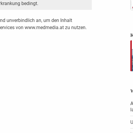
rkrankung bedingt.
nd unverbindlich an, um den Inhalt
 Services von www.medmedia.at zu nutzen.
K
W
A
l
U