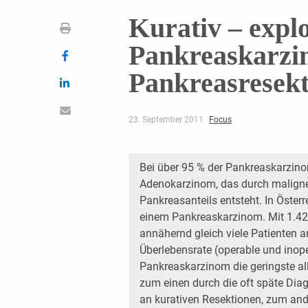
Kurativ – explo
Pankreaskarzin
Pankreasresekt
23. September 2011
Focus
Bei über 95 % der Pankreaskarzino
Adenokarzinom, das durch maligne
Pankreasanteils entsteht. In Öster
einem Pankreaskarzinom. Mit 1.428
annähernd gleich viele Patienten a
Überlebensrate (operable und inope
Pankreaskarzinom die geringste al
zum einen durch die oft späte Dia
an kurativen Resektionen, zum and