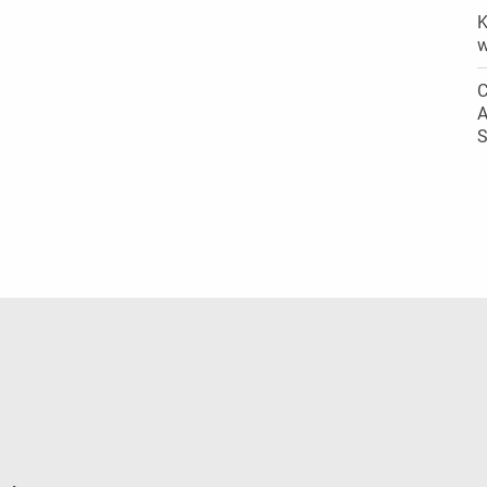
K
w
C
A
S