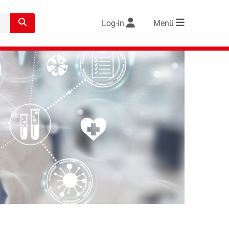
Log-in
Menü