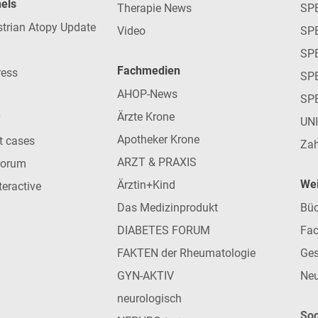
nels
Therapie News
SP
strian Atopy Update
Video
SP
SP
Fachmedien
ress
SPE
AHOP-News
SP
Ärzte Krone
UN
Apotheker Krone
nt cases
Zah
ARZT & PRAXIS
forum
Wei
Ärztin+Kind
teractive
Das Medizinprodukt
Büc
DIABETES FORUM
Fac
FAKTEN der Rheumatologie
Ges
GYN-AKTIV
Neu
neurologisch
Soc