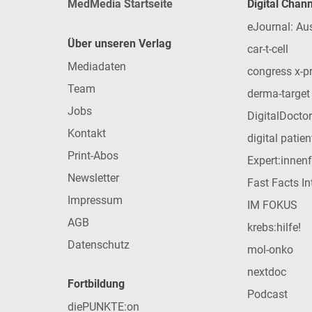
MedMedia Startseite
Digital Chan
eJournal: Au
Über unseren Verlag
car-t-cell
Mediadaten
congress x-p
Team
derma-target
Jobs
DigitalDoctor
Kontakt
digital patie
Print-Abos
Expert:innen
Newsletter
Fast Facts In
Impressum
IM FOKUS
AGB
krebs:hilfe!
Datenschutz
mol-onko
nextdoc
Fortbildung
Podcast
diePUNKTE:on