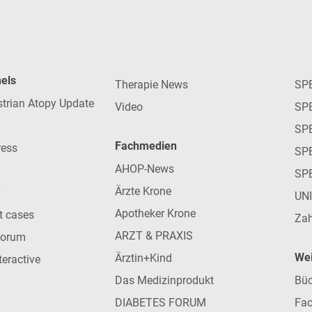
nels
Therapie News
SP
strian Atopy Update
Video
SP
SP
Fachmedien
ress
SPE
AHOP-News
SP
Ärzte Krone
UN
Apotheker Krone
nt cases
Zah
ARZT & PRAXIS
forum
Wei
Ärztin+Kind
teractive
Das Medizinprodukt
Büc
DIABETES FORUM
Fac