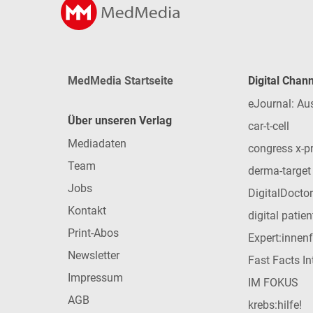
MedMedia Startseite
Digital Chan
eJournal: Au
Über unseren Verlag
car-t-cell
Mediadaten
congress x-p
Team
derma-target
Jobs
DigitalDoctor
Kontakt
digital patie
Print-Abos
Expert:innen
Newsletter
Fast Facts In
Impressum
IM FOKUS
AGB
krebs:hilfe!