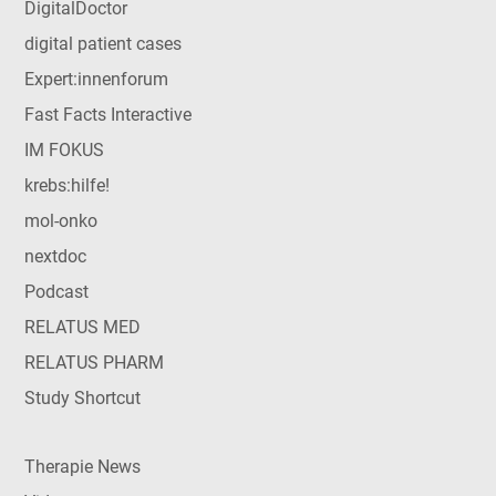
DigitalDoctor
digital patient cases
Expert:innenforum
Fast Facts Interactive
IM FOKUS
krebs:hilfe!
mol-onko
nextdoc
Podcast
RELATUS MED
RELATUS PHARM
Study Shortcut
Therapie News