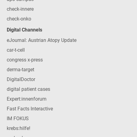
check-innere
check-onko
Digital Channels
eJournal: Austrian Atopy Update
car-t-cell
congress x-press
derma-target
DigitalDoctor
digital patient cases
Expert:innenforum
Fast Facts Interactive
IM FOKUS
krebs:hilfe!