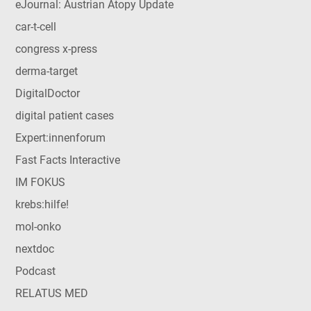
eJournal: Austrian Atopy Update
car-t-cell
congress x-press
derma-target
DigitalDoctor
digital patient cases
Expert:innenforum
Fast Facts Interactive
IM FOKUS
krebs:hilfe!
mol-onko
nextdoc
Podcast
RELATUS MED