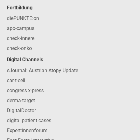
Fortbildung
diePUNKTE:on
apo-campus
check-innere
check-onko
Digital Channels
eJournal: Austrian Atopy Update
car-t-cell
congress x-press
derma-target
DigitalDoctor
digital patient cases
Expert:innenforum