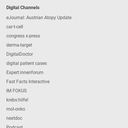
Digital Channels
eJournal: Austrian Atopy Update
car-t-cell
congress x-press
derma-target
DigitalDoctor
digital patient cases
Expert:innenforum
Fast Facts Interactive
IM FOKUS
krebs:hilfe!
mol-onko
nextdoc
Podcast