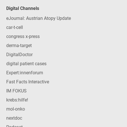
Digital Channels
eJournal: Austrian Atopy Update
car-t-cell
congress x-press
derma-target
DigitalDoctor
digital patient cases
Expert:innenforum
Fast Facts Interactive
IM FOKUS
krebs:hilfe!
mol-onko
nextdoc