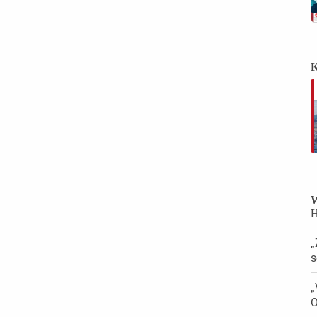
K
W
H
„
s
„
O