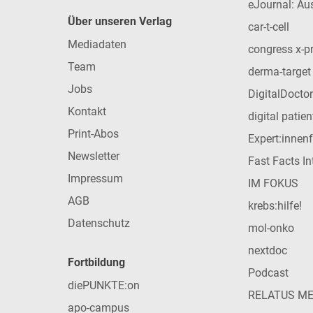
eJournal: Au
Über unseren Verlag
car-t-cell
Mediadaten
congress x-p
Team
derma-target
Jobs
DigitalDoctor
Kontakt
digital patie
Print-Abos
Expert:innen
Newsletter
Fast Facts In
Impressum
IM FOKUS
AGB
krebs:hilfe!
Datenschutz
mol-onko
nextdoc
Fortbildung
Podcast
diePUNKTE:on
RELATUS M
apo-campus