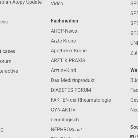
strian Atopy Update
Video
SP
SP
Fachmedien
ress
SPE
AHOP-News
SP
Ärzte Krone
UN
Apotheker Krone
nt cases
Zah
ARZT & PRAXIS
forum
Wei
Ärztin+Kind
teractive
Das Medizinprodukt
Büc
DIABETES FORUM
Fac
FAKTEN der Rheumatologie
Ges
GYN-AKTIV
Neu
neurologisch
Soc
NEPHRO
ED
Script
/