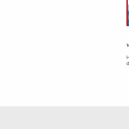
W
H
d