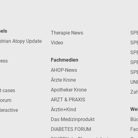
nels
Therapie News
SP
strian Atopy Update
Video
SP
SP
Fachmedien
ress
SPE
AHOP-News
SP
Ärzte Krone
UN
Apotheker Krone
nt cases
Zah
ARZT & PRAXIS
forum
Wei
Ärztin+Kind
teractive
Das Medizinprodukt
Büc
DIABETES FORUM
Fac