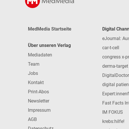
MedMedia Startseite
Digital Chan
eJournal: Au
Über unseren Verlag
car-t-cell
Mediadaten
congress x-p
Team
derma-target
Jobs
DigitalDoctor
Kontakt
digital patie
Print-Abos
Expert:innen
Newsletter
Fast Facts In
Impressum
IM FOKUS
AGB
krebs:hilfe!
Datenschutz