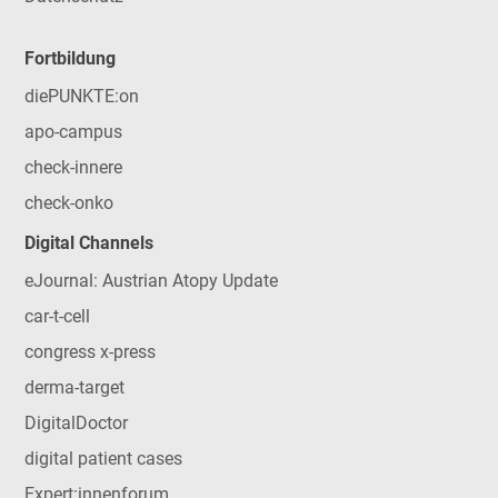
Fortbildung
diePUNKTE:on
apo-campus
check-innere
check-onko
Digital Channels
eJournal: Austrian Atopy Update
car-t-cell
congress x-press
derma-target
DigitalDoctor
digital patient cases
Expert:innenforum