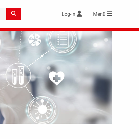
Log-in
Menü