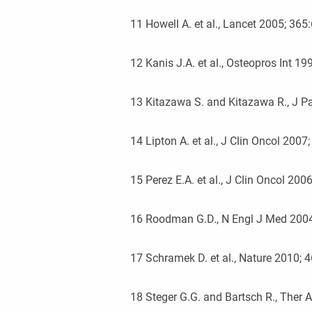
11
Howell A. et al., Lancet 2005; 365
12
Kanis J.A. et al., Osteopros Int 19
13
Kitazawa S. and Kitazawa R., J P
14
Lipton A. et al., J Clin Oncol 200
15
Perez E.A. et al., J Clin Oncol 20
16
Roodman G.D., N Engl J Med 200
17
Schramek D. et al., Nature 2010; 
18
Steger G.G. and Bartsch R., Ther