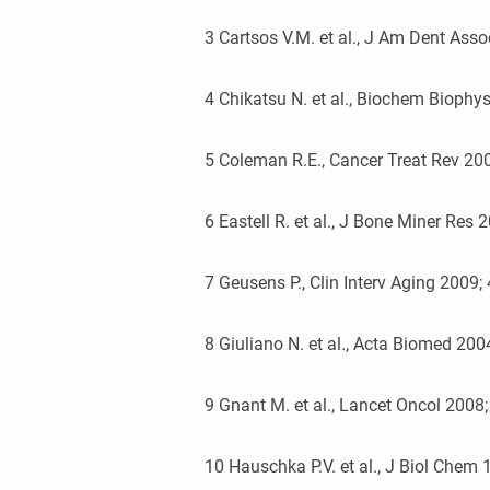
3
Cartsos V.M. et al., J Am Dent Ass
4
Chikatsu N. et al., Biochem Bioph
5
Coleman R.E., Cancer Treat Rev 20
6
Eastell R. et al., J Bone Miner Res
7
Geusens P., Clin Interv Aging 2009;
8
Giuliano N. et al., Acta Biomed 200
9
Gnant M. et al., Lancet Oncol 2008
10
Hauschka P.V. et al., J Biol Chem