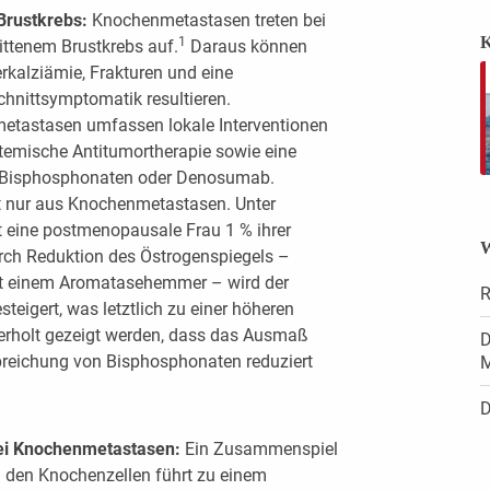
Brustkrebs:
Knochenmetastasen treten bei
K
1
rittenem Brustkrebs auf.
Daraus können
rkalziämie, Frakturen und eine
hnittsymptomatik resultieren.
etastasen umfassen lokale Interventionen
ystemische Antitumortherapie sowie eine
 Bisphosphonaten oder Denosumab.
t nur aus Knochenmetastasen. Unter
t eine postmenopausale Frau 1 % ihrer
W
ch Reduktion des Östrogenspiegels –
mit einem Aromatasehemmer – wird der
R
steigert, was letztlich zu einer höheren
erholt gezeigt werden, dass das Ausmaß
D
breichung von Bisphosphonaten reduziert
M
D
ei Knochenmetastasen:
Ein Zusammenspiel
 den Knochenzellen führt zu einem