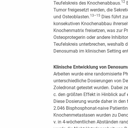
12
Teufelskreis des Knochenabbaus.
B
Tumor freigesetzt werden, die Sekre
13–15
und Osteoblasten.
Dies führt zu
konsekutiven Knochenabbau ihrersei
Knochenmatrix freisetzen, was zur Pr
Osteoprotegerin oder andere Inhibit
Teufelskreis unterbrechen, weshalb 
Denosumab im klinischen Setting ent
Klinische Entwicklung von Denosu
Arbeiten wurde eine randomisierte Ph
unterschiedliche Dosierungen von 
Zoledronat getestet wurden. Dabei 
c. den größten Effekt in Hinblick a
Diese Dosierung wurde daher in den f
2.046 Bisphosphonat-naive Patientin
Knochenmetastasen wurden zu Denos
v. in 4-wöchentlichen Abständen ran