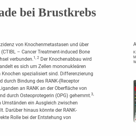
e bei Brustkrebs
A
 Inzidenz von Knochenmetastasen und über
t (CTIBL – Cancer Treatment-induced Bone
K
M
1, 2
hsel verbunden.
Der Knochenabbau wird
W
 handelt es sich um Zellen mononukleären
 Knochen spezialisiert sind. Differenzierung
rd durch Bindung des RANK-(Receptor
-Liganden an RANK an der Oberfläche von
3,
 und durch Osteoprotegerin (OPG) gehemmt.
n Umständen ein Ausgleich zwischen
lt. Darüber hinaus könnte der RANK-
ekte Rolle bei der Entstehung von