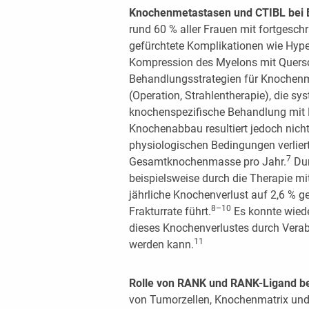
Knochenmetastasen und CTIBL bei 
rund 60 % aller Frauen mit fortgesch
gefürchtete Komplikationen wie Hype
Kompression des Myelons mit Quersc
Behandlungsstrategien für Knochenm
(Operation, Strahlentherapie), die s
knochenspezifische Behandlung mit
Knochenabbau resultiert jedoch nich
physiologischen Bedingungen verlier
7
Gesamtknochenmasse pro Jahr.
Dur
beispielsweise durch die Therapie 
jährliche Knochenverlust auf 2,6 % ge
8–10
Frakturrate führt.
Es konnte wied
dieses Knochenverlustes durch Vera
11
werden kann.
Rolle von RANK und RANK-Ligand b
von Tumorzellen, Knochenmatrix und