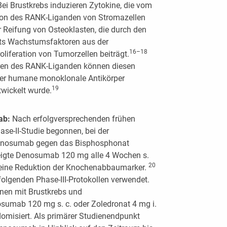
ei Brustkrebs induzieren Zytokine, die vom
tion des RANK-Liganden von Stromazellen
r Reifung von Osteoklasten, die durch den
ts Wachstumsfaktoren aus der
16–18
oliferation von Tumorzellen beiträgt.
oren des RANK-Liganden können diesen
der humane monoklonale Antikörper
19
wickelt wurde.
mab:
Nach erfolgversprechenden frühen
ase-II-Studie begonnen, bei der
Denosumab gegen das Bisphosphonat
zeigte Denosumab 120 mg alle 4 Wochen s.
20
uf eine Reduktion der Knochenabbaumarker.
olgenden Phase-III-Protokollen verwendet.
nen mit Brustkrebs und
umab 120 mg s. c. oder Zoledronat 4 mg i.
domisiert. Als primärer Studienendpunkt