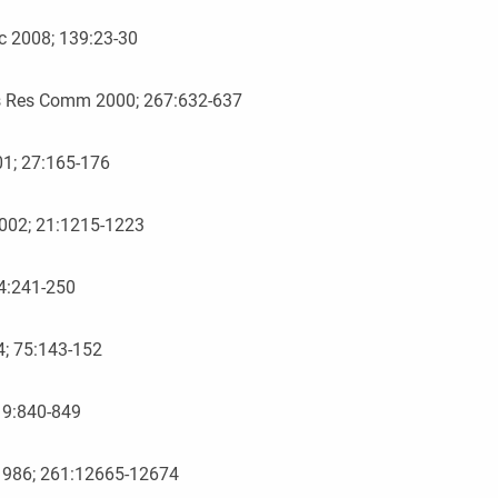
oc 2008; 139:23-30
ys Res Comm 2000; 267:632-637
01; 27:165-176
 2002; 21:1215-1223
 4:241-250
4; 75:143-152
; 9:840-849
 1986; 261:12665-12674