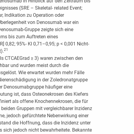
Denosumab in Hinblick auf den Zeitraum bis
gnisses (SRE – Skeletal- related Event;
r, Indikation zu Operation oder
f Überlegenheit von Denosumab war ein
Denosumab-Gruppe zeigte sich eine
ums bis zum Auftreten eines
] 0,82; 95%- KI 0,71–0,95; p < 0,001 Nicht-
21
).
als CTCAEGrad ≥ 3) waren zwischen den
hbar und wurden meist durch die
sgelöst. Wie erwartet wurden mehr Fälle
ierenschädigung in der Zoledronatgruppe
der Denosumabgruppe häufiger eine
tung ist, dass Osteonekrosen des Kiefers
iniert als offene Knochennekrosen, die für
n beiden Gruppen mit vergleichbarer Inzidenz
ltene, jedoch gefürchtete Nebenwirkung einer
stand die Hoffnung, dass die Inzidenz unter
 sich jedoch nicht bewahrheitete. Bekannte