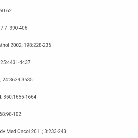
:60-62
97;7 :390-406
athol 2002; 198:228-236
7; 25:4431-4437
06; 24:3629-3635
4; 350:1655-1664
468:98-102
 Adv Med Oncol 2011; 3:233-243