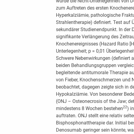
wurde die Nicht-Unterlegenheit von 
zum Auftreten des ersten Knochenerei
Hyperkalziämie, pathologische Fraktu
Strahlentherapie) definiert. Test au
sekundärer Studienendpunkt. In der 
signifikante Verlängerung des Zeitra
Knochenereignisses (Hazard Ratio [HR
Unterlegenheit; p = 0,01 Überlegenheit
Schwere Nebenwirkungen (definiert 
beiden Behandlungsgruppen vergleic
begleitende antitumorale Therapie au
von Fieber, Knochenschmerzen und N
beobachtet, dagegen zeigte sich in 
Hypokalziämie. Von besonderer Bedeu
(ONJ – Osteonecrosis of the Jaw; def
22
mindestens 8 Wochen bestehen
) i
auftraten. ONJ stellt eine relativ se
Bisphosphonattherapie dar. Initial be
Denosumab geringer sein könnte, was