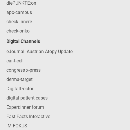
diePUNKTE:on
apo-campus
check-innere
check-onko
Digital Channels
eJournal: Austrian Atopy Update
car-t-cell
congress x-press
derma-target
DigitalDoctor
digital patient cases
Expert:innenforum
Fast Facts Interactive
IM FOKUS