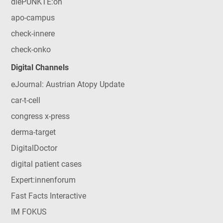
diePUNKTE:on
apo-campus
check-innere
check-onko
Digital Channels
eJournal: Austrian Atopy Update
car-t-cell
congress x-press
derma-target
DigitalDoctor
digital patient cases
Expert:innenforum
Fast Facts Interactive
IM FOKUS