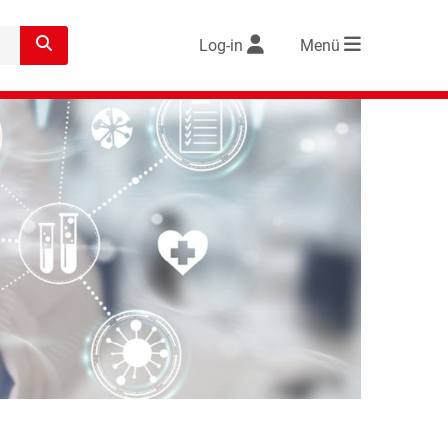
Log-in
Menü