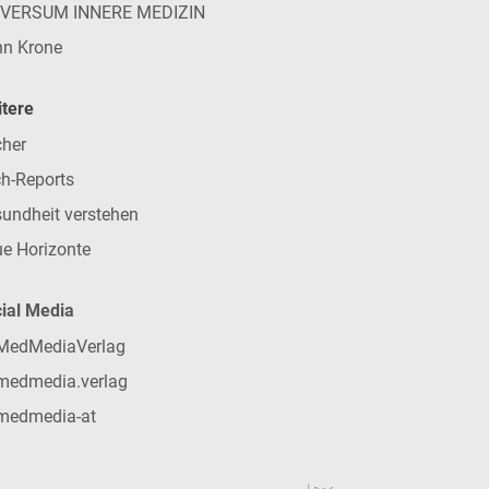
IVERSUM INNERE MEDIZIN
n Krone
tere
her
h-Reports
undheit verstehen
e Horizonte
ial Media
MedMediaVerlag
medmedia.verlag
medmedia-at