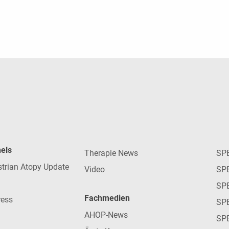
nels
Therapie News
SP
strian Atopy Update
Video
SP
SP
Fachmedien
ress
SPE
AHOP-News
SP