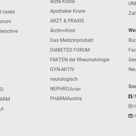
Ärzte Krone
UN
Apotheker Krone
nt cases
Zah
ARZT & PRAXIS
forum
Wei
Ärztin+Kind
teractive
Das Medizinprodukt
Büc
DIABETES FORUM
Fac
FAKTEN der Rheumatologie
Ges
GYN-AKTIV
Neu
neurologisch
Soc
NEPHRO
ED
Script
/
PHARMAustria
HARM
/
ut
/