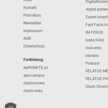
DigitalDoctor
Kontakt
digital patie
Print-Abos
Expert:innen
Newsletter
Fast Facts In
Impressum
IM FOKUS
AGB
krebs:hilfe!
Datenschutz
mol-onko
nextdoc
Fortbildung
Podcast
diePUNKTE:on
RELATUS M
apo-campus
RELATUS P
check-innere
Study Shortc
check-onko