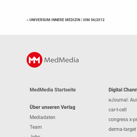
« UNIVERSUM INNERE MEDIZIN
|
UIM 06|2012
MedMedia Startseite
Digital Chan
eJournal: Au
Über unseren Verlag
car-t-cell
Mediadaten
congress x-p
Team
derma-target
Jobs