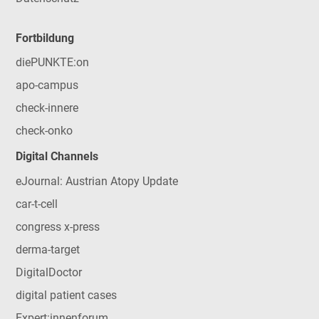
Fortbildung
diePUNKTE:on
apo-campus
check-innere
check-onko
Digital Channels
eJournal: Austrian Atopy Update
car-t-cell
congress x-press
derma-target
DigitalDoctor
digital patient cases
Expert:innenforum