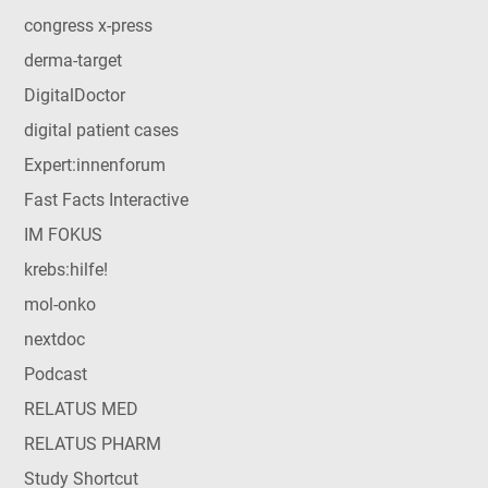
congress x-press
derma-target
DigitalDoctor
digital patient cases
Expert:innenforum
Fast Facts Interactive
IM FOKUS
krebs:hilfe!
mol-onko
nextdoc
Podcast
RELATUS MED
RELATUS PHARM
Study Shortcut