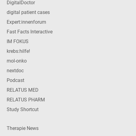
DigitalDoctor
digital patient cases
Expert:innenforum
Fast Facts Interactive
IM FOKUS
krebs:hilfe!
mol-onko
nextdoc
Podcast
RELATUS MED
RELATUS PHARM
Study Shortcut
Therapie News