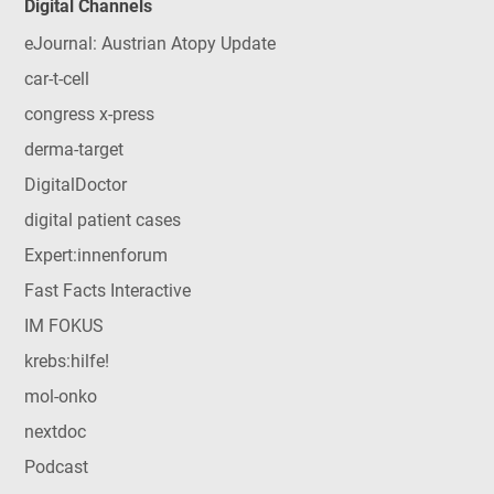
Digital Channels
eJournal: Austrian Atopy Update
car-t-cell
congress x-press
derma-target
DigitalDoctor
digital patient cases
Expert:innenforum
Fast Facts Interactive
IM FOKUS
krebs:hilfe!
mol-onko
nextdoc
Podcast